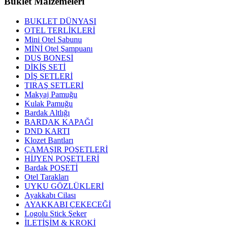
Buklet
Malzemeleri
BUKLET DÜNYASI
OTEL TERLİKLERİ
Mini Otel Sabunu
MİNİ Otel Şampuanı
DUŞ BONESİ
DİKİŞ SETİ
DİŞ SETLERİ
TIRAŞ SETLERİ
Makyaj Pamuğu
Kulak Pamuğu
Bardak Altlığı
BARDAK KAPAĞI
DND KARTI
Klozet Bantları
ÇAMAŞIR POŞETLERİ
HİJYEN POŞETLERİ
Bardak POŞETİ
Otel Tarakları
UYKU GÖZLÜKLERİ
Ayakkabı Cilası
AYAKKABI ÇEKECEĞİ
Logolu Stick Şeker
İLETİŞİM & KROKİ