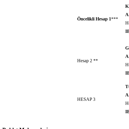
K
A
Öncelikli Hesap 1
***
H
I
G
A
Hesap 2 **
H
I
T
A
HESAP 3
H
I