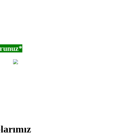
orunuz*
larımız