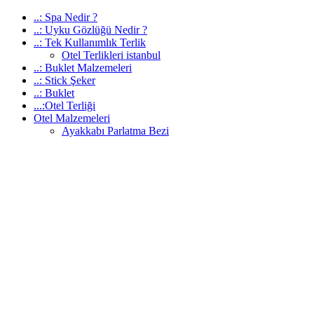
..: Spa Nedir ?
..: Uyku Gözlüğü Nedir ?
..: Tek Kullanımlık Terlik
Otel Terlikleri istanbul
..: Buklet Malzemeleri
..: Stick Şeker
..: Buklet
...:Otel Terliği
Otel Malzemeleri
Ayakkabı Parlatma Bezi