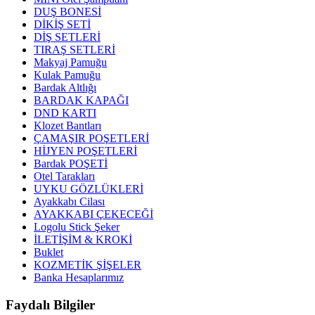
DUŞ BONESİ
DİKİŞ SETİ
DİŞ SETLERİ
TIRAŞ SETLERİ
Makyaj Pamuğu
Kulak Pamuğu
Bardak Altlığı
BARDAK KAPAĞI
DND KARTI
Klozet Bantları
ÇAMAŞIR POŞETLERİ
HİJYEN POŞETLERİ
Bardak POŞETİ
Otel Tarakları
UYKU GÖZLÜKLERİ
Ayakkabı Cilası
AYAKKABI ÇEKECEĞİ
Logolu Stick Şeker
İLETİŞİM & KROKİ
Buklet
KOZMETİK ŞİŞELER
Banka Hesaplarımız
Faydalı
Bilgiler